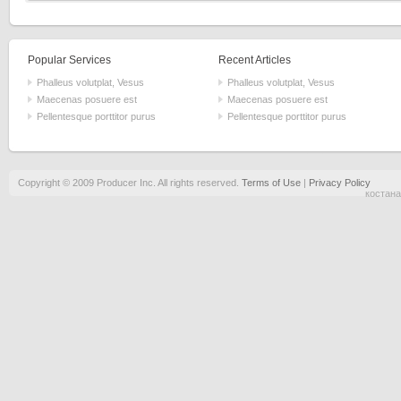
Popular Services
Recent Articles
Phalleus volutplat, Vesus
Phalleus volutplat, Vesus
Maecenas posuere est
Maecenas posuere est
Pellentesque porttitor purus
Pellentesque porttitor purus
Copyright © 2009 Producer Inc. All rights reserved.
Terms of Use
|
Privacy Policy
костана