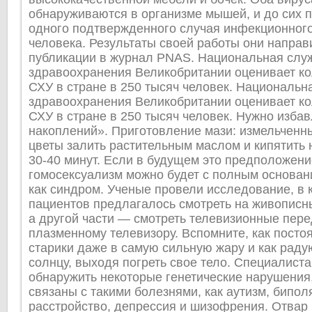
обнаруживаются в организме мышей, и до сих п
одного подтвержденного случая инфекционног
человека. Результаты своей работы они направ
публикации в журнал PNAS. Национальная слу
здравоохранения Великобритании оценивает к
СХУ в стране в 250 тысяч человек. Национальн
здравоохранения Великобритании оценивает к
СХУ в стране в 250 тысяч человек. Нужно избав
накоплений». Приготовление мази: измельченн
цветы залить растительным маслом и кипятить 
30-40 минут. Если в будущем это предположени
гомосексуализм можно будет с полным основан
как синдром. Ученые провели исследование, в 
пациентов предлагалось смотреть на живописны
а другой части — смотреть телевизионные пере
плазменному телевизору. Вспомните, как посто
старики даже в самую сильную жару и как раду
солнцу, выходя погреть свое тело. Специалист
обнаружить некоторые генетические нарушения
связаны с такими болезнями, как аутизм, бипол
расстройство, депрессия и шизофрения. Отвар