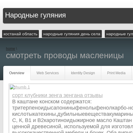
Народные гуляния
костанай область
народные гуляния день села
народные гул
home
\
смотреть проводы масленицы
Overview
Web Services
Identity Design
Print Media
сорт клубники зенга зенгана отзывы
В каштане конском содержатся:
тритерпеноидысапониныфенолыфенолкарбо-н
кислотыкатехины,дубильныевеществакумари
С, К, В1 и В2каротиноидыжирное масло Каштан 
ценной древесиной, используемой для изготов
высококачественной мебели и бочек. Оба виру