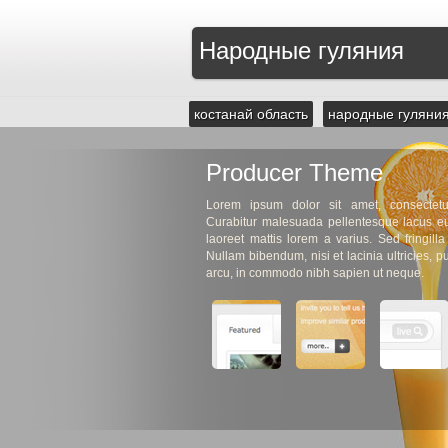
Народные гуляния
костанай область
народные гуляния
Producer Theme
Lorem ipsum dolor sit amet, consectetur
Curabitur malesuada pellentesque lacus 
laoreet mattis lorem a varius. Sed fringilla
Nullam bibendum, nisi et lacinia ultricies, 
arcu, in commodo nibh sapien ut neque.