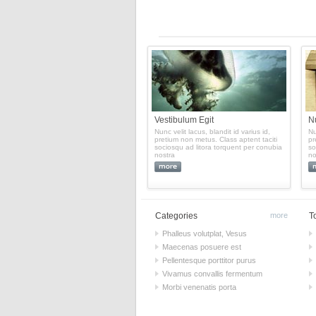
Vestibulum Egit
Nu
Nunc velit lacus, blandit id varius id,
Nu
pretium non metus. Class aptent taciti
pr
sociosqu ad litora torquent per conubia
so
nostra
no
Categories
more
T
Phalleus volutplat, Vesus
Maecenas posuere est
Pellentesque porttitor purus
Vivamus convallis fermentum
Morbi venenatis porta