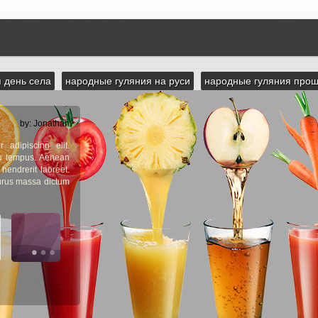
 день села
народные гуляния на руси
народные гуляния про
by: Jonathan
 adipiscing elit.
eu tempus. Aenean
 hendrerit laoreet.
purus massa dictum