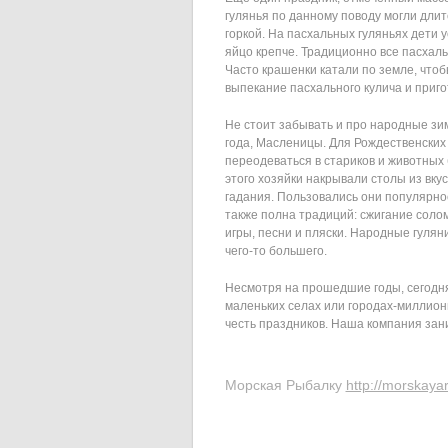
гулянья по данному поводу могли длит
горкой. На пасхальных гуляньях дети 
яйцо крепче. Традиционно все пасхал
Часто крашенки катали по земле, что
выпекание пасхального кулича и приг
Не стоит забывать и про народные зи
года, Масленицы. Для Рождественских
переодеваться в стариков и животных
этого хозяйки накрывали столы из вк
гадания. Пользовались они популярно
также полна традиций: сжигание соло
игры, песни и пляски. Народные гулян
чего-то большего.
Несмотря на прошедшие годы, сегодня
маленьких селах или городах-миллион
честь праздников. Наша компания зан
Морская Рыбалку
http://morskayar