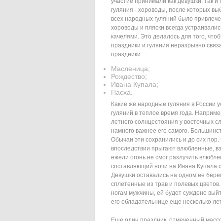
участие принимали как девушки, так и 
гуляния - хороводы, после которых в
всех народных гуляний было привлече
хороводы и пляски всегда устраивали
качелями. Это делалось для того, чт
праздники и гуляния неразрывно свя
праздники:
Масленица;
Рождество;
Ивана Купала;
Пасха.
Какие же народные гуляния в России 
гуляний в теплое время года. Наприме
летнего солнцестояния у восточных сл
намного важнее его самого. Большинст
Обычаи эти сохранились и до сих пор.
впоследствии прыгают влюбленные, вз
ежели огонь не смог разлучить влюбл
составляющий ночи на Ивана Купала сч
Девушки оставались на одном ее берег
сплетенные из трав и полевых цветов.
ногам мужчины, ей будет суждено выйти
его обладательнице еще несколько лет
Еще один праздник, отмеченный масс