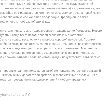
ся от нескольких дней до двух-трех недель, и назывались Красной
устраивали покатушки (чье яйцо дальше укатиться) и соревнования, чье
ьные яйца раскрашиваются, что является символом начала новой жизни.
бы обеспечить земле хорошее плодородие. Традиционно также
отовления разнообразнейших блюд.
мние гуляния, которые подразумевают празднование Рождества, Нового
 гуляний чаще всего использовали всевозможные костюмы:
 было не только весело, но и считалось хорошей приметой. Помимо
уснейших блюд, после отведывания которых начинались рождественские
стью как среди молодых, так и среди старших поколений. Масленица
менного чучела, приготовление всевозможных блинчиков, хороводы,
ия сплочали жителей села, помогали людям почувствовать себя частью
 народные гуляния пользуются такой же популярностью, как раньше. В
никах обычным делом стали ярмарки и всевозможные развлечения в
имается проведением народных гуляний к любому празднику.
ybalka.ru/tours/
РУ.