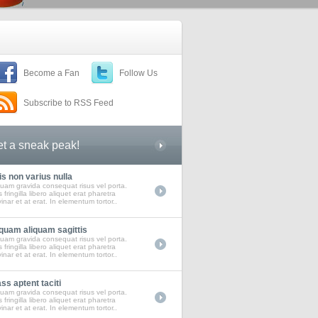
Become a Fan
Follow Us
Subscribe to RSS Feed
t a sneak peak!
s non varius nulla
quam gravida consequat risus vel porta.
 fringilla libero aliquet erat pharetra
inar et at erat. In elementum tortor..
quam aliquam sagittis
quam gravida consequat risus vel porta.
 fringilla libero aliquet erat pharetra
inar et at erat. In elementum tortor..
ss aptent taciti
quam gravida consequat risus vel porta.
 fringilla libero aliquet erat pharetra
inar et at erat. In elementum tortor..