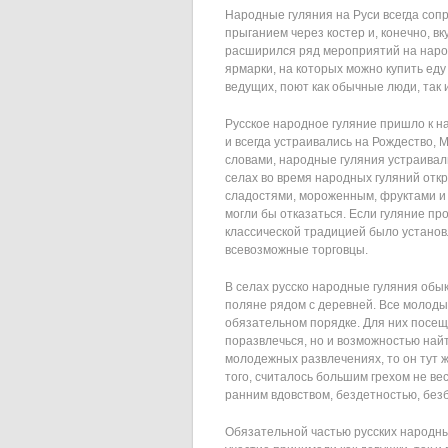
Народные гуляния на Руси всегда соп
прыганием через костер и, конечно, в
расширился ряд мероприятий на наро
ярмарки, на которых можно купить ед
ведущих, поют как обычные люди, так
Русское народное гуляние пришло к н
и всегда устраивались на Рождество, 
словами, народные гуляния устраивали
селах во время народных гуляний откр
сладостями, мороженным, фруктами и р
могли бы отказаться. Если гуляние пр
классической традицией было устано
всевозможные торговцы.
В селах русско народные гуляния обы
поляне рядом с деревней. Все молодые
обязательном порядке. Для них посещ
поразвлечься, но и возможностью найт
молодежных развлечениях, то он тут ж
того, считалось большим грехом не вес
ранним вдовством, бездетностью, без
Обязательной частью русских народны