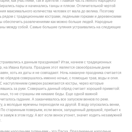
парни, как участники, так и зрители. Главная часть любого народного
ыбирались пары и начинались танцы и пляски. Отличительной чертой
ния максимального количества человек от мала до велика. Поэтому
сь рядом с традиционными кострами, ледяными горками и деревенскими
обы обеспечить развлечениями как можно больше людей. Народные
заны между собой. Самые большие гуляния устраивались на следующие
устраивались к данным праздникам? Итак, начнем с традиционных
р, на Ивана Купала. Праздник этот является своеобразным днем
авян, хоть их даты и не совпадают. Ночь накануне праздника считается
во обрядов совершалось именно ночью, с помощью трав, воды и огня.
 С наступлением сумерек разжигаются костры, через которые
явшись за руки. Совершить данный обряд считает хорошей приметой:
енных, то не страшны им никакие беды. Еще одной важной
италось гадание. А заканчивалось все запуском венков по реке.
у, а молодые мужчины переходили на другой. В воду опускались венки,
 По старинным поверьям, если венок, запущенный девушкой, прибьет к
 замуж в этом году. А вот если венок утонет, значит ходить незамужней
.
овыми народными гуляньями - это Пасха. Праздничные народные