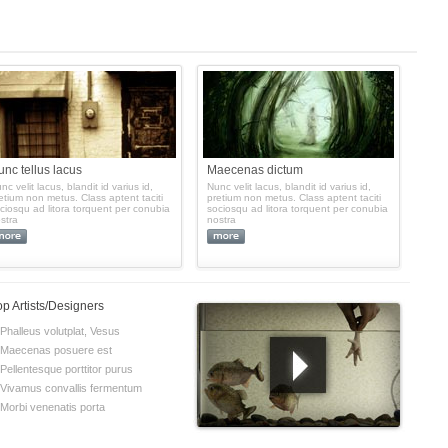
nc tellus lacus
Maecenas dictum
nc velit lacus, blandit id varius id,
Nunc velit lacus, blandit id varius id,
etium non metus. Class aptent taciti
pretium non metus. Class aptent taciti
ciosqu ad litora torquent per conubia
sociosqu ad litora torquent per conubia
stra
nostra
op Artists/Designers
Phalleus volutplat, Vesus
Maecenas posuere est
Pellentesque porttitor purus
Vivamus convallis fermentum
Morbi venenatis porta