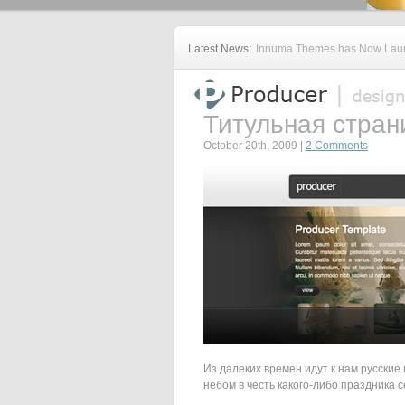
Latest News:
Innuma Themes has Now Launc
Титульная стран
October 20th, 2009 |
2 Comments
Из далеких времен идут к нам русски
небом в честь какого-либо праздника 