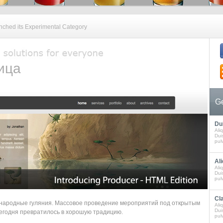
hed its Experimental Category
ица
Ge
Dui
Ali
Duis
pulv
Ali
Ali
Duis
pulv
Cla
е народные гуляния. Массовое проведение мероприятий под открытым
Ali
Duis
сегодня превратилось в хорошую традицию.
pulv