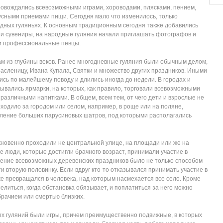
ровождались всевозможными играми, хороводами, плясками, пением,
кусными приемами пищи. Сегодня мало что изменилось, только
дных гуляньях. К основным традиционным сегодня также добавились
у и сувениры, на народные гуляния начали приглашать фотографов и
 и профессиональные певцы.
ам из глубины веков. Ранее многодневные гуляния были обычным делом,
Масленицу, Ивана Купала, Святки и множество других праздников. Иными
сь по малейшему поводу и длились иногда до недели. В городах и
ывались ярмарки, на которых, как правило, торговали всевозможными
азличными напитками. В общем, всем тем, от чего дети и взрослые не
оходило за городом или селом, например, в роще или на поляне,
вление больших парусиновых шатров, под которыми располагались
кновенно проходили не центральной улице, на площади или же на
 люди, которые достигли брачного возраст, принимали участие в
ение всевозможных деревенских праздников было не только способом
и вторую половинку. Если вдруг кто-то отказывался принимать участие в
е превращался в человека, над которым насмехается все село. Кроме
елиться, когда обстановка обязывает, и поплатиться за него можно
брачием или смертью близких.
х гуляний были игры, причем преимущественно подвижные, в которых